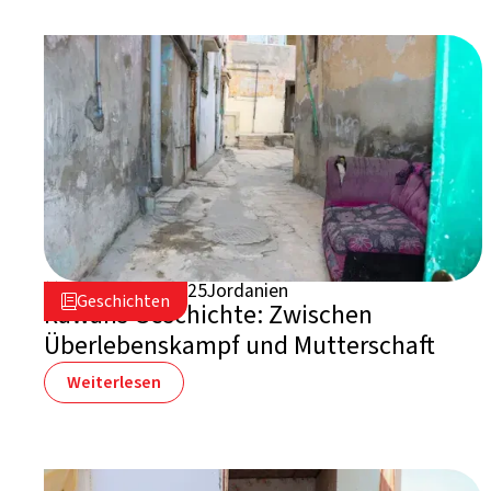
5. November 2025
Jordanien

Geschichten

Rawans Geschichte: Zwischen
Überlebenskampf und Mutterschaft
Weiterlesen