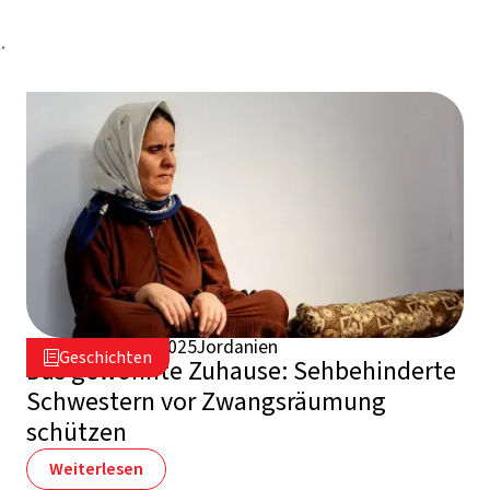
.
15. Dezember 2025
Jordanien

Geschichten

Das gewohnte Zuhause: Sehbehinderte
Schwestern vor Zwangsräumung
schützen
Weiterlesen