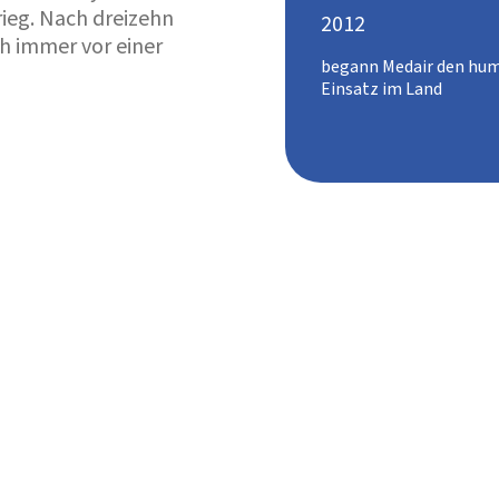
ieg. Nach dreizehn
2012
ch immer vor einer
begann Medair den hu
Einsatz im Land