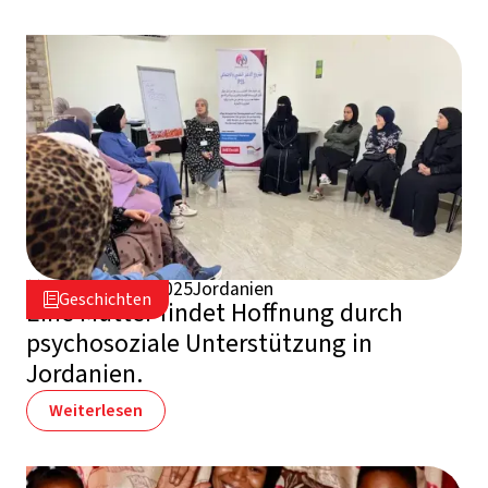
3. September 2025
Jordanien

Geschichten

Eine Mutter findet Hoffnung durch
psychosoziale Unterstützung in
Jordanien.
Weiterlesen