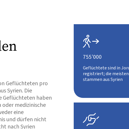

den
755’000
Geflüchtete sind in Jo
registriert; die meisten
stammen aus Syrien
on Geflüchteten pro
s Syrien. Die
e Geflüchteten haben
n oder medizinische
weder eine

is und dürfen nicht
icht nach Syrien