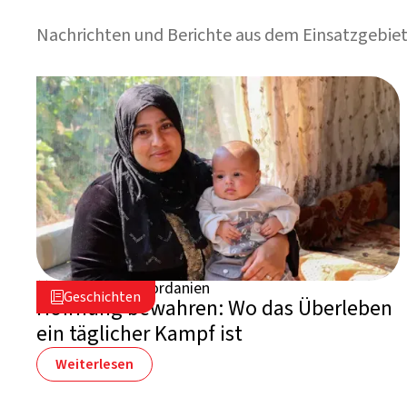
Nachrichten und Berichte aus dem Einsatzgebiet
25. März 2026
Jordanien

Geschichten

Hoffnung bewahren: Wo das Überleben
ein täglicher Kampf ist
Weiterlesen