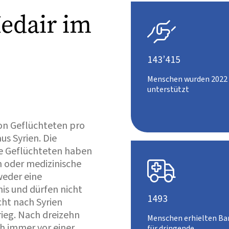
edair im

143’415
Menschen wurden 2022 
unterstützt
on Geflüchteten pro
s Syrien. Die
e Geflüchteten haben
n oder medizinische

weder eine
is und dürfen nicht
1493
icht nach Syrien
ieg. Nach dreizehn
Menschen erhielten Bar
ch immer vor einer
für dringende