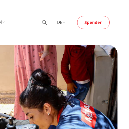
N
DE
Spenden
