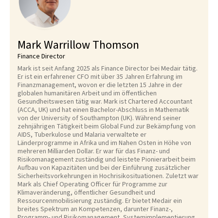
Mark Warrillow Thomson
Finance Director
Mark ist seit Anfang 2025 als Finance Director bei Medair tätig.
Er ist ein erfahrener CFO mit über 35 Jahren Erfahrung im
Finanzmanagement, wovon er die letzten 15 Jahre in der
globalen humanitären Arbeit und im öffentlichen
Gesundheitswesen tätig war. Mark ist Chartered Accountant
(ACCA, UK) und hat einen Bachelor-Abschluss in Mathematik
von der University of Southampton (UK). Während seiner
zehnjährigen Tätigkeit beim Global Fund zur Bekämpfung von
AIDS, Tuberkulose und Malaria verwaltete er
Länderprogramme in Afrika und im Nahen Osten in Höhe von
mehreren Milliarden Dollar. Er war für das Finanz- und
Risikomanagement zuständig und leistete Pionierarbeit beim
Aufbau von Kapazitäten und bei der Einführung zusätzlicher
Sicherheitsvorkehrungen in Hochrisikosituationen. Zuletzt war
Mark als Chief Operating Officer für Programme zur
Klimaveränderung, öffentlicher Gesundheit und
Ressourcenmobilisierung zuständig. Er bietet Medair ein
breites Spektrum an Kompetenzen, darunter Finanz-,
Programm- und Risikomanagement, Systemimplementierung,