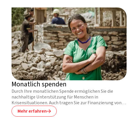
Monatlich spenden
Durch Ihre monatlichen Spende ermöglichen Sie die
nachhaltige Unterstützung für Menschen in
Krisensituationen. Auch tragen Sie zur Finanzierung von
Nothilfeeinsätzen bei, damit wir schnell handeln können,
Mehr erfahren

um Leben zu retten.