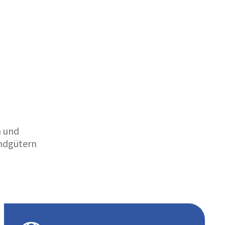
n und
undgütern