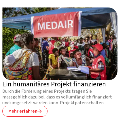
Ein humanitäres Projekt finanzieren
Durch die Förderung eines Projekts tragen Sie
massgeblich dazu bei, dass es vollumfänglich finanziert
und umgesetzt werden kann. Projektpatenschaften
beginnen bei 2500.- und bieten eine gute Möglichkeit,
Mehr erfahren

einen grossen Unterschied zu bewirken.