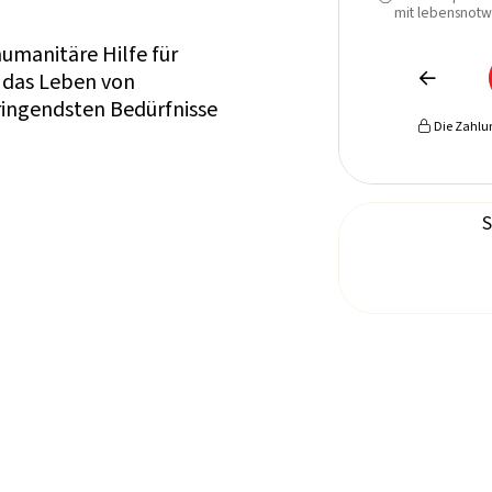
mit lebensnotw
umanitäre Hilfe für
 das Leben von

ringendsten Bedürfnisse
Die Zahlun

S