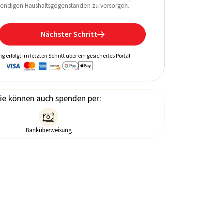
Updates per E-Mail 
endigen Haushaltsgegenständen zu versorgen.
Nächster Schritt

g erfolgt im letzten Schritt über ein gesichertes Portal
ie können auch spenden per:

Banküberweisung