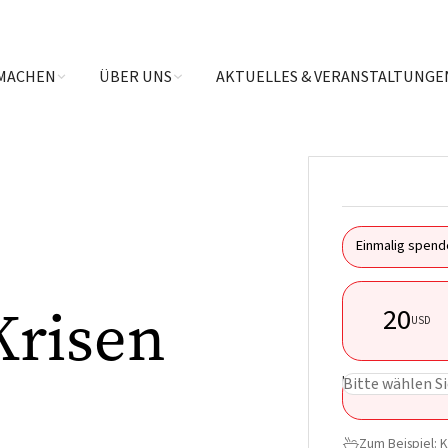
MACHEN
ÜBER UNS
AKTUELLES & VERANSTALTUNGE
Einmalig spend
Krisen
20
USD
USD
Bitte wählen Si
Zum Beispiel: K
