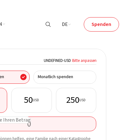
N
DE
Spenden

UNDEFINED
-
USD
Bitte anpassen
Ich spende im Name
en
Monatlich spenden
50
250
USD
USD
Vorname*
e Ihren Betrag
E-Mail*
Erfahren Sie mehr 
önnen helfen, eine Familie nach einer Katastrophe