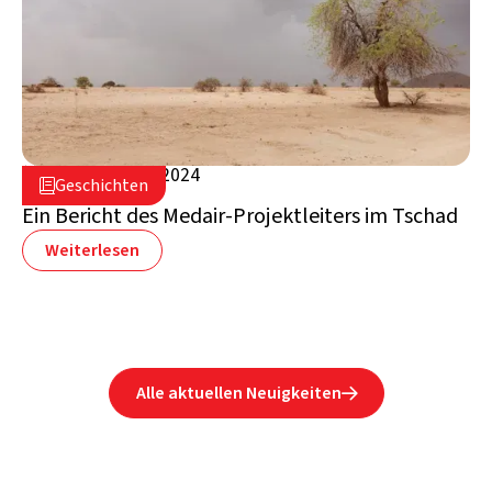
18. September 2024

Geschichten

Tschad
Ein Bericht des Medair-Projektleiters im Tschad
Weiterlesen
Alle aktuellen Neuigkeiten
