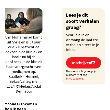
Lees je dit
soort verhalen
graag?
Schrijf je in en
Um Mohammad komt
ontvang de laatste
uit Syrië en is 54 jaar
verhalen direct in je
oud. Ze bezocht de
inbox.
dokter in de kliniek en
haalt nu bij de
apotheek in de kliniek
Inschrijven

haar voorgeschreven
medicijnen op.
Door in te schrijven ga je
akkoord met ons
Baalbek – Hermel,
Privacybeleid
.
Bekaa Valley, mei
2024.
©
Medair/Abdul
Dennaoui
"Zonder inkomen
kon ik geen