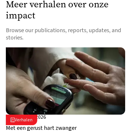
Meer verhalen over onze
impact
Browse our publications, reports, updates, and
stories.
5 augustus 2026

Verhalen

Libanon
Met een gerust hart zwanger