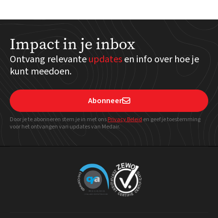
Impact in je inbox
Ontvang relevante
updates
en info over hoe je
kunt meedoen.
Abonneer

Door je te abonneren stem je in met ons
Privacy Beleid
en geef
je toestemming
voor het ontvangen van updates van Medair.