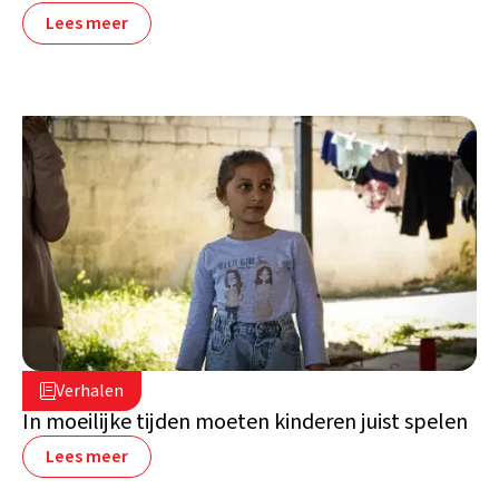
Lees meer
16 juli 2026

Verhalen

Libanon
In moeilijke tijden moeten kinderen juist spelen
Lees meer