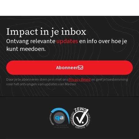
Impact in je inbox
Ontvang relevante
updates
en info over hoe je
kunt meedoen.
Abonneer

Door je te abonneren stem je in met ons
Privacy Beleid
en geef
je toestemming
voor het ontvangen van updates van Medair.