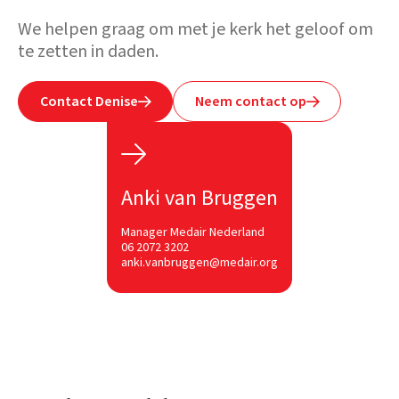
We helpen graag om met je kerk het geloof om
te zetten in daden.
Contact Denise
Neem contact op



Anki van Bruggen
Manager Medair Nederland
06 2072 3202
anki.vanbruggen@medair.org