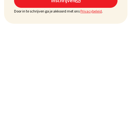
Inschrijven

Door in te schrijven ga je akkoord met ons
Privacybeleid
.