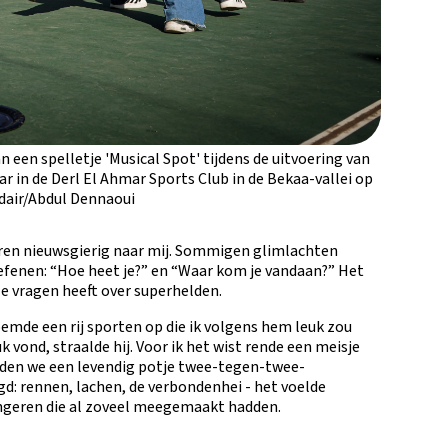
en spelletje 'Musical Spot' tijdens de uitvoering van
ar in de Derl El Ahmar Sports Club in de Bekaa-vallei op
air/Abdul Dennaoui
eren nieuwsgierig naar mij. Sommigen glimlachten
fenen: “Hoe heet je?” en “Waar kom je vandaan?” Het
oze vragen heeft over superhelden.
emde een rij sporten op die ik volgens hem leuk zou
uk vond, straalde hij. Voor ik het wist rende een meisje
lden we een levendig potje twee-tegen-twee-
gd: rennen, lachen, de verbondenhei - het voelde
ongeren die al zoveel meegemaakt hadden.