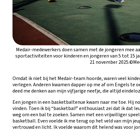
Medair-medewerkers doen samen met de jongeren mee aan e
sportactiviteiten voor kinderen en jongeren van 5 tot 15 ja
21 november 2025.©Med
Omdat ik niet bij het Medair-team hoorde, waren veel kind
verlegen. Anderen kwamen dapper op me af om Engels te oe
deed me denken aan mijn vijfjarige neefje, die altijd eindel
Een jongen in een basketbaltenue kwam naar me toe. Hij no
vinden. Toen ik bij “basketbal!” enthousiast zei dat ik dat le
weg om een bal te zoeken. Samen met een vrijwilliger spee
basketball. Even voelde ik me terug op het veld van mijn jeu
vertrouwd en licht. Ik voelde waarom dit helend was voor j