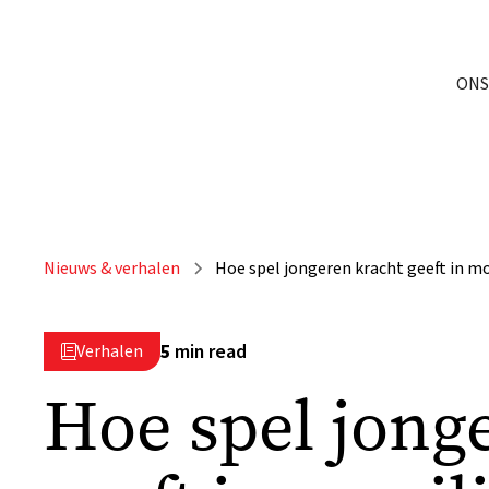
ONS
Nieuws & verhalen
Hoe spel jongeren kracht geeft in moe
5
min read
Verhalen

Hoe spel jong