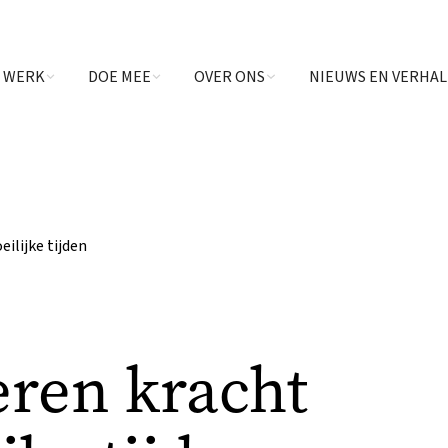
 WERK
DOE MEE
OVER ONS
NIEUWS EN VERHA
ilijke tijden
eren kracht