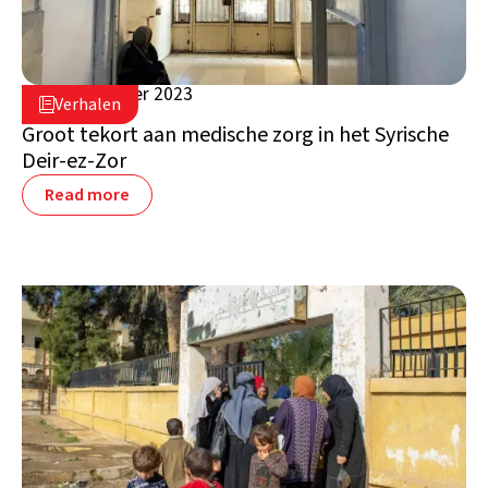
19 september 2023

Verhalen

Syrië
Groot tekort aan medische zorg in het Syrische
Deir-ez-Zor
Read more