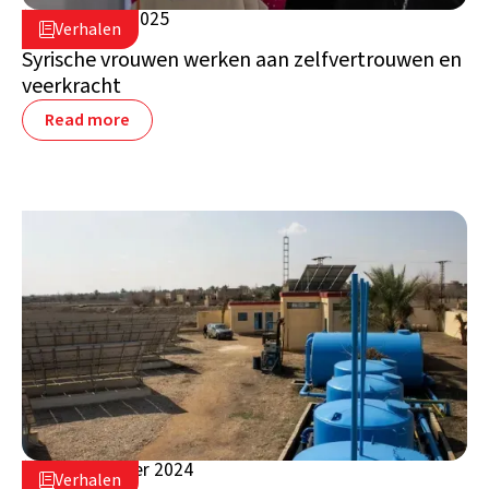
19 februari 2025

Verhalen

Syrië
Syrische vrouwen werken aan zelfvertrouwen en
veerkracht
Read more
30 september 2024

Verhalen

Syrië