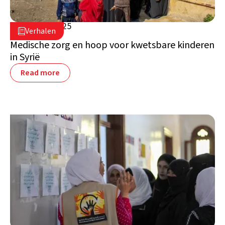
11 maart 2025

Verhalen

Syrië
Medische zorg en hoop voor kwetsbare kinderen
in Syrië
Read more