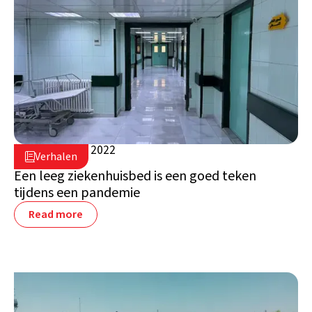
25 augustus 2022

Verhalen

Syrië
Een leeg ziekenhuisbed is een goed teken
tijdens een pandemie
Read more