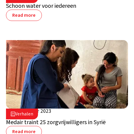
Schoon water voor iedereen
Read more
19 november 2023

Verhalen

Syrië
Medair traint 25 zorgvrijwilligers in Syrië
Read more