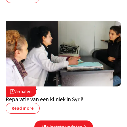
16 april 2024

Verhalen

Syrië
Reparatie van een kliniek in Syrië
Read more
Alle laatste updates
