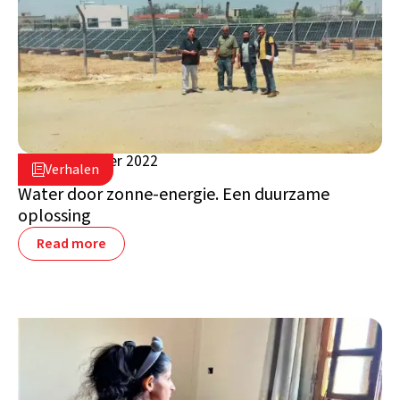
18 september 2022

Verhalen

Syrië
Water door zonne-energie. Een duurzame
oplossing
Read more