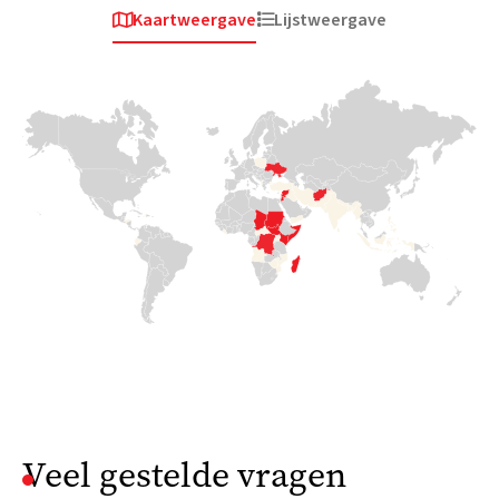
Kaartweergave
Lijstweergave


Afrika
Europa en
Afrika
Centraal-Azië
Tsjaad
Soedan
Oekraïne
Deze massale
In april 2023
toestroom legt
braken
Toen in 2022 het
een enorme druk
gevechten uit
geweld begon en
op de toch al
rond de
miljoenen gezinnen
overbelaste
hoofdstad
moesten vluchten,
hulpbronnen.
Khartoem. Meer
was Medair er
Met beperkte
dan 4 miljoen
binnen enkele
hulp voor
mensen
dagen om hen te
vluchtelingen is
ontvluchtten hun
helpen met
Medair ter
huizen. Nu
praktische en
plaatse om
bevindt Soedan
broodnodige
essentiële WASH-
zich opnieuw in
ondersteuning.
en voedingshulp
een humanitaire
te bieden.
crisis. Veel
Lees
mensen dreigen

te sterven en
meer
Lees

hebben dringend
hulp nodig.
meer
Lees

meer
Veel gestelde vragen