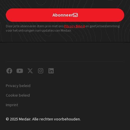
Abonneer

Door je te abonneren stem je in met ons
Privacy Beleid
en geef
je toestemming
voor het ontvangen van updates van Medair.
Privacy beleid
Cookie beleid
Imprint
© 2025 Medair. Alle rechten voorbehouden.