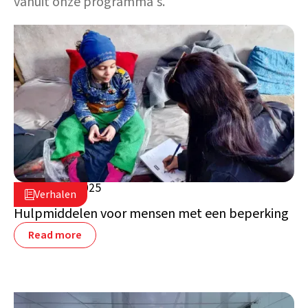
vanuit onze programma's.
6 oktober 2025

Verhalen

Syrië
Hulpmiddelen voor mensen met een beperking
Read more