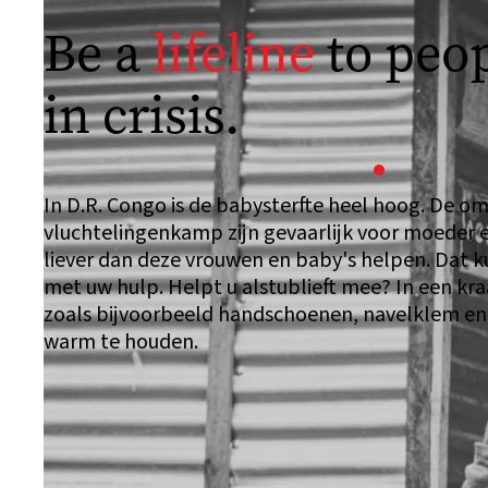
Be a
lifeline
to peop
in crisis.
In D.R. Congo is de babysterfte heel hoog. De o
vluchtelingenkamp zijn gevaarlijk voor moeder en
liever dan deze vrouwen en baby's helpen. Dat 
met uw hulp. Helpt u alstublieft mee? In een kr
zoals bijvoorbeeld handschoenen, navelklem e
warm te houden.