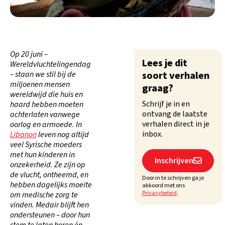
Op 20 juni –
Lees je dit
Wereldvluchtelingendag
– staan we stil bij de
soort verhalen
miljoenen mensen
graag?
wereldwijd die huis en
Schrijf je in en
haard hebben moeten
ontvang de laatste
achterlaten vanwege
verhalen direct in je
oorlog en armoede. In
inbox.
Libanon
leven nog altijd
veel Syrische moeders
met hun kinderen in
Inschrijven

onzekerheid. Ze zijn op
de vlucht, ontheemd, en
Door in te schrijven ga je
hebben dagelijks moeite
akkoord met ons
Privacybeleid
.
om medische zorg te
vinden. Medair blijft hen
ondersteunen – door hun