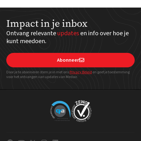
Impact in je inbox
Ontvang relevante
updates
en info over hoe je
kunt meedoen.
Abonneer

Door je te abonneren stem je in met ons
Privacy Beleid
en geef
je toestemming
voor het ontvangen van updates van Medair.