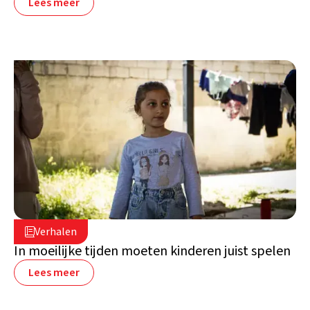
Lees meer
16 juli 2026

Verhalen

Libanon
In moeilijke tijden moeten kinderen juist spelen
Lees meer