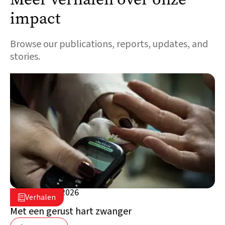
impact
Browse our publications, reports, updates, and
stories.
5 augustus 2026

Verhalen

Libanon
Met een gerust hart zwanger