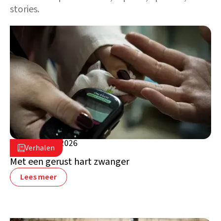
stories.
5 augustus 2026

Verhalen

Libanon
Met een gerust hart zwanger
Lees meer