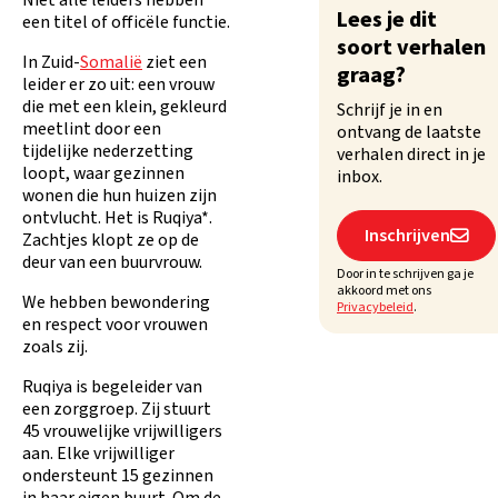
Niet alle leiders hebben
Lees je dit
een titel of officële functie.
soort verhalen
In Zuid-
Somalië
ziet een
graag?
leider er zo uit: een vrouw
die met een klein, gekleurd
Schrijf je in en
meetlint door een
ontvang de laatste
tijdelijke nederzetting
verhalen direct in je
loopt, waar gezinnen
inbox.
wonen die hun huizen zijn
ontvlucht. Het is Ruqiya*.
Inschrijven

Zachtjes klopt ze op de
deur van een buurvrouw.
Door in te schrijven ga je
akkoord met ons
We hebben bewondering
Privacybeleid
.
en respect voor vrouwen
zoals zij.
Ruqiya is begeleider van
een zorggroep. Zij stuurt
45 vrouwelijke vrijwilligers
aan. Elke vrijwilliger
ondersteunt 15 gezinnen