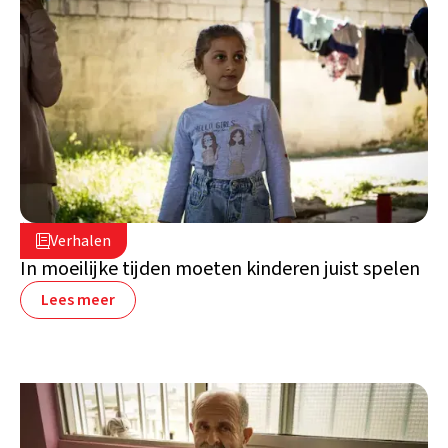
16 juli 2026

Verhalen

Libanon
In moeilijke tijden moeten kinderen juist spelen
Lees meer