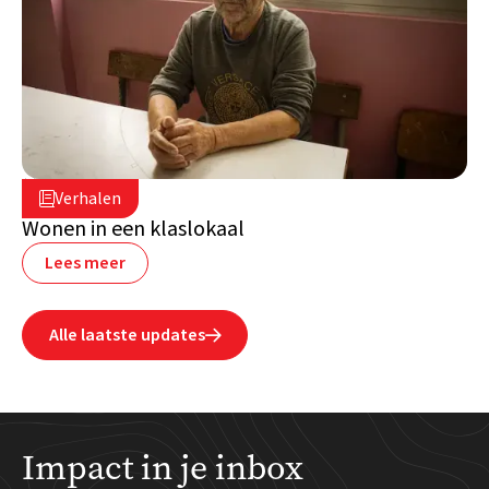
2 juli 2026

Verhalen

Libanon
Wonen in een klaslokaal
Lees meer
Alle laatste updates

Impact in je inbox