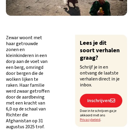
Zewar woont met
Lees je dit
haar getrouwde
zonen en
soort verhalen
kleinkinderen in een
graag?
dorp aan de voet van
Schrijf je in en
een berg, omringd
ontvang de laatste
door bergen die de
verhalen direct in je
wolken lijken te
inbox.
raken. Haar familie
werd zwaar getroffen
door de aardbeving
Inschrijven

met een kracht van
6,0 op de schaal van
Door in te schrijven ga je
Richter die
akkoord met ons
Privacybeleid
.
Afghanistan op 31
augustus 2025 trof.