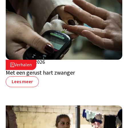
5 augustus 2026

Verhalen

Libanon
Met een gerust hart zwanger
Lees meer