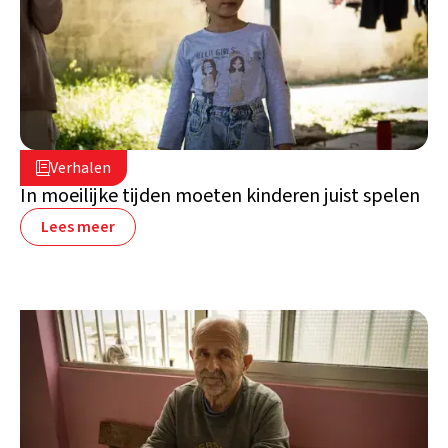
16 juli 2026

Verhalen

Libanon
In moeilijke tijden moeten kinderen juist spelen
Lees meer