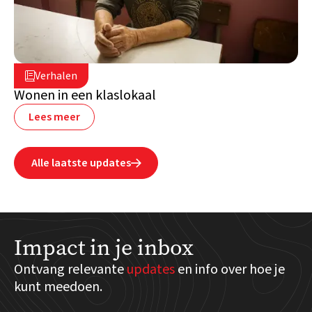
2 juli 2026

Verhalen

Libanon
Wonen in een klaslokaal
Lees meer
Alle laatste updates

Impact in je inbox
Ontvang relevante
updates
en info over hoe je
kunt meedoen.