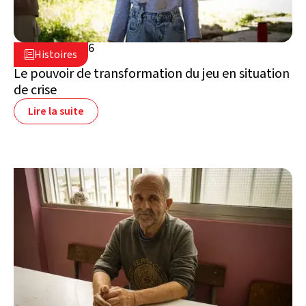
16 juillet 2026

Histoires

Liban
Le pouvoir de transformation du jeu en situation
de crise
Lire la suite