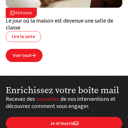
2 juillet 2026

Histoires

Liban
Le jour où la maison est devenue une salle de
classe
Lire la suite
Voir tout

Enrichissez votre boîte mail
Recevez des
nouvelles
de nos interventions et
découvrez comment vous engager.
Je m'inscris
