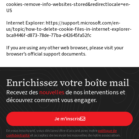
cookies-remove-info-websites-stored&redirectlocale=en-
US
Internet Explorer: https://support.microsoft.com/en-
us/topic/how-to-delete-cookie-files-in-internet-explorer-
bca9446f-d873-78de-77ba-d42645fa52fc
If you are using any other web browser, please visit your
browser’s official support documents.
Enrichissez votre boîte mail
Recevez des
nouvelles
de nos interventions et
découvrez comment vous engager.
Je m'inscris

En vous inscrivant, vous déclarez être d’accord avec notre
politique
de
confidentialité
et acceptez de recevoir les nouvelles de notre association.