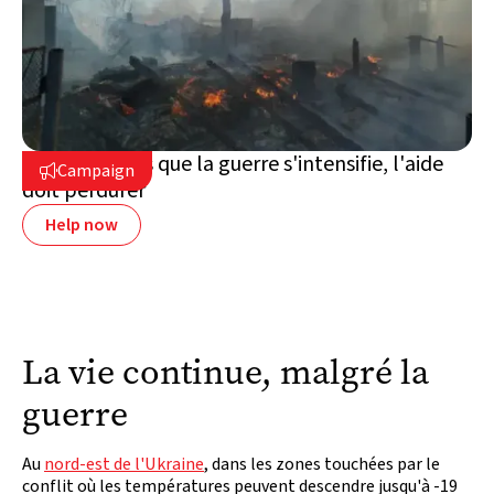
Ukraine : alors que la guerre s'intensifie, l'aide
Campaign

doit perdurer
Help now
La vie continue, malgré la
guerre
Au
nord-est de l'Ukraine
, dans les zones touchées par le
conflit où les températures peuvent descendre jusqu'à -19