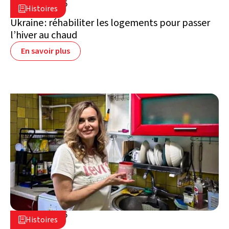
21 août 2025

Histoires

Ukraine
Ukraine : réhabiliter les logements pour passer
l’hiver au chaud
En savoir plus
13 août 2025

Histoires

Ukraine