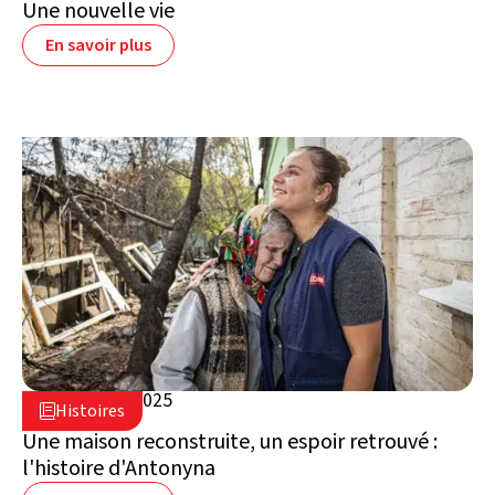
Une nouvelle vie
En savoir plus
23 octobre 2025

Histoires

Ukraine
Une maison reconstruite, un espoir retrouvé :
l'histoire d'Antonyna