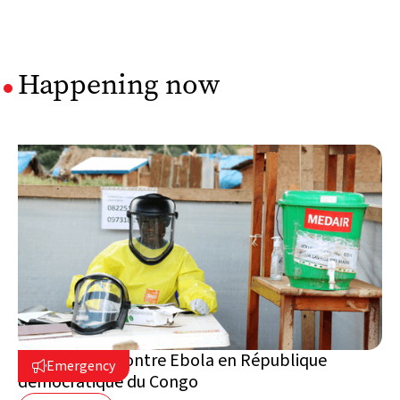
Happening now
Intervention contre Ebola en République
Emergency

démocratique du Congo