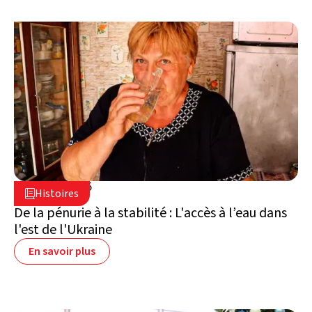
25 août 2025

Histoires

Ukraine
De la pénurie à la stabilité : L'accès à l’eau dans
l'est de l'Ukraine
En savoir plus