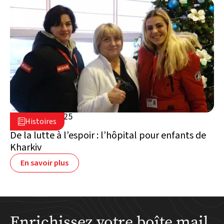
24 février 2025

Histoires

Ukraine
De la lutte à l’espoir : l’hôpital pour enfants de
Kharkiv
En savoir plus
Enrichissez votre boîte mail