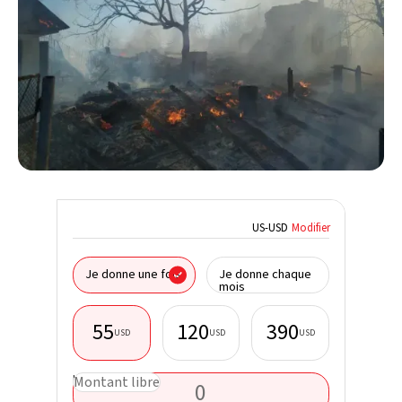
US
-
USD
Modifier
Je fais 
Je donne une fois
Je donne chaque
d'une so
mois
55
120
390
USD
USD
USD
Prénom*
USD
Montant libre