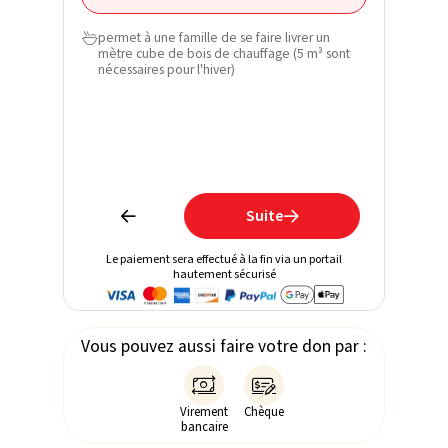
Nom de f
permet à une famille de se faire livrer un

mètre cube de bois de chauffage (5 m³ sont
Email*
nécessaires pour l'hiver)
Téléphone
Restez i
en recev
Suite


Le paiement sera effectué à la fin via un portail
hautement sécurisé
Vous pouvez aussi faire votre don par :


Virement
Chèque
bancaire