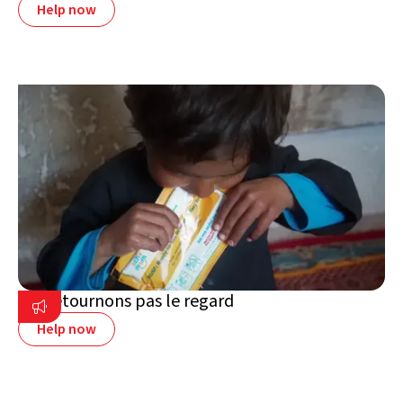
Help now
Ne détournons pas le regard

Help now