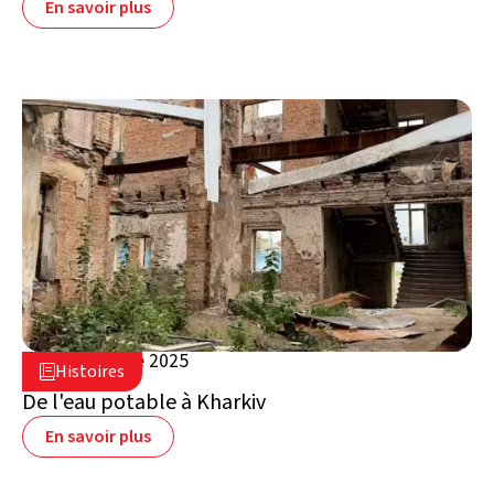
En savoir plus
24 novembre 2025

Histoires

Ukraine
De l'eau potable à Kharkiv
En savoir plus