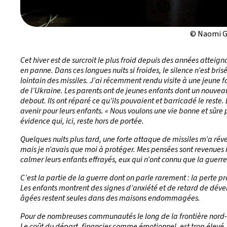
© Naomi 
Cet hiver est de surcroit le plus froid depuis des années attei
en panne. Dans ces longues nuits si froides, le silence n’est br
lointain des missiles. J’ai récemment rendu visite à une jeun
de l’Ukraine. Les parents ont de jeunes enfants dont un nouv
debout. Ils ont réparé ce qu’ils pouvaient et barricadé le reste. 
avenir pour leurs enfants. « Nous voulons une vie bonne et sûre 
évidence qui, ici, reste hors de portée.
Quelques nuits plus tard, une forte attaque de missiles m’a révei
mais je n’avais que moi à protéger. Mes pensées sont revenues
calmer leurs enfants effrayés, eux qui n’ont connu que la guerre,
C’est la partie de la guerre dont on parle rarement : la perte pr
Les enfants montrent des signes d’anxiété et de retard de déve
âgées restent seules dans des maisons endommagées.
Pour de nombreuses communautés le long de la frontière nord-est
Le coût du départ, financier comme émotionnel, est trop élevé. Al