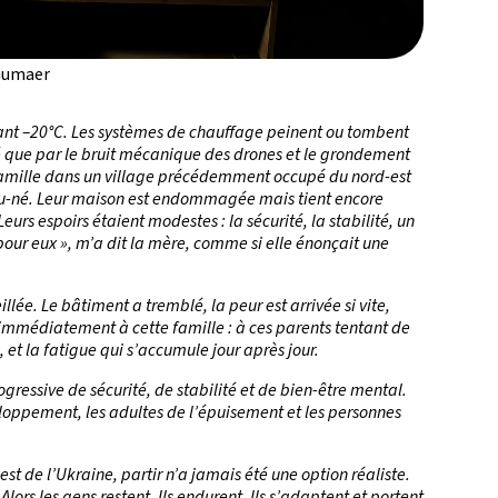
Gumaer
gnant –20°C. Les systèmes de chauffage peinent ou tombent
isé que par le bruit mécanique des drones et le grondement
e famille dans un village précédemment occupé du nord-est
eau-né. Leur maison est endommagée mais tient encore
Leurs espoirs étaient modestes : la sécurité, la stabilité, un
pour eux », m’a dit la mère, comme si elle énonçait une
llée. Le bâtiment a tremblé, la peur est arrivée si vite,
 immédiatement à cette famille : à ces parents tentant de
 et la fatigue qui s’accumule jour après jour.
ogressive de sécurité, de stabilité et de bien-être mental.
loppement, les adultes de l’épuisement et les personnes
 de l’Ukraine, partir n’a jamais été une option réaliste.
ors les gens restent. Ils endurent. Ils s’adaptent et portent