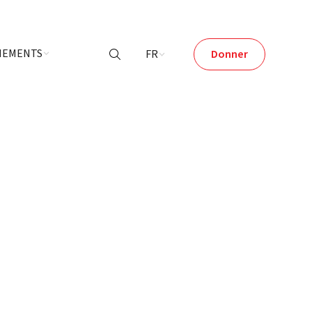
ÉNEMENTS
FR
Donner
