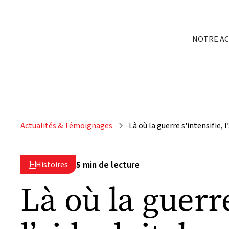
NOTRE A
Actualités & Témoignages
Là où la guerre s'intensifie, l
5
min de lecture
Histoires

Là où la guerre