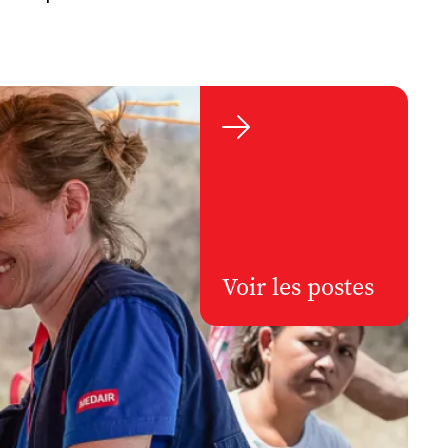

Voir les postes