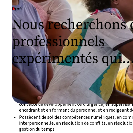
Profil
Nous recherchons 
professionnels
expérimentés qui..
Sont titulaire d'un diplôme de niveau supérieur (licence 
domaines de la gestion, des études du développement, d
affaires ou dans une autre matière pertinente
Ont déjà travaillé dans un environnement interculturel 
contexte de développement ou d'urgence) en supervisan
encadrant et en formant du personnel et en rédigeant d
Possèdent de solides compétences numériques, en com
interpersonnelle, en résolution de conflits, en résoluti
gestion du temps