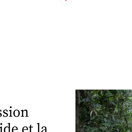
ssion
ide et la