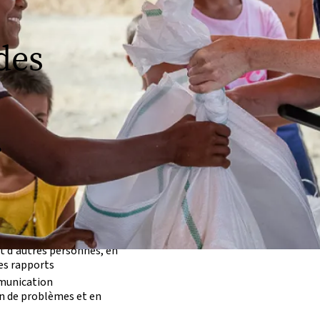
des
.
ou maîtrise) dans les
e l'administration des
(de préférence dans un
t d'autres personnes, en
es rapports
munication
on de problèmes et en