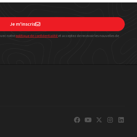
Je m'inscris

avec notre
politique
de confidentialité
et acceptez de recevoir les nouvelles de