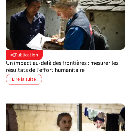
30 juillet 2026

Publication

Suisse
Un impact au-delà des frontières : mesurer les
résultats de l'effort humanitaire
Lire la suite