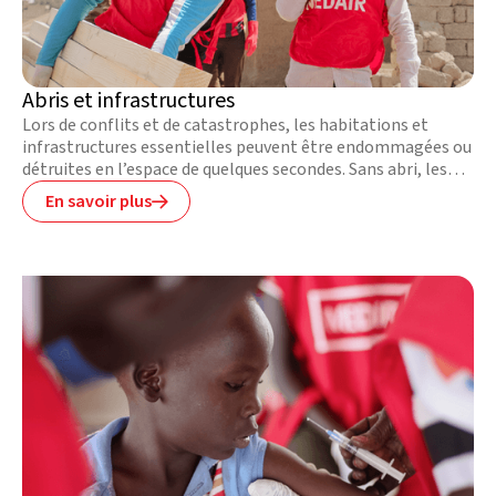
Abris et infrastructures
Lors de conflits et de catastrophes, les habitations et
infrastructures essentielles peuvent être endommagées ou
détruites en l’espace de quelques secondes. Sans abri, les
victimes doivent partir et n’ont plus accès aux services
En savoir plus

essentiels comme l’eau, la santé et les infrastructures.