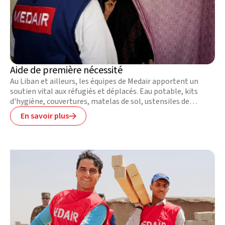
Aide de première nécessité
Au Liban et ailleurs, les équipes de Medair apportent un
soutien vital aux réfugiés et déplacés. Eau potable, kits
d'hygiène, couvertures, matelas de sol, ustensiles de
cuisine, vêtements chauds — chaque article distribué
En savoir plus

contribue à restaurer dignité et bien-être. Nous améliorons
aussi les campements précaires grâce à des chemins
empierrés, des réservoirs d'eau et des installations
sanitaires, pour que les plus vulnérables puissent vivre
dignement.