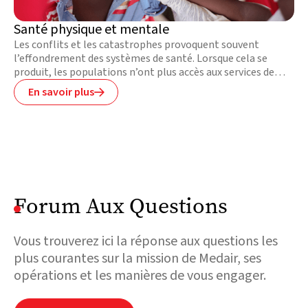
Santé physique et mentale
Les conflits et les catastrophes provoquent souvent
l’effondrement des systèmes de santé. Lorsque cela se
produit, les populations n’ont plus accès aux services de
santé primaire ou d’urgence dont elles ont besoin pour
En savoir plus

survivre. La dégradation des structures d’eau et
d’assainissement favorise les épidémies, la propagation de
maladies graves et la malnutrition. Les projets de santé et
de nutrition de Medair répondent à ces besoins essentiels.
Forum Aux Questions
Vous trouverez ici la réponse aux questions les
plus courantes sur la mission de Medair, ses
opérations et les manières de vous engager.