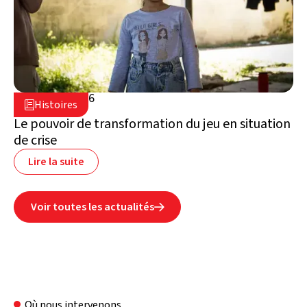
16 juillet 2026

Histoires

Liban
Le pouvoir de transformation du jeu en situation
de crise
Lire la suite
Voir toutes les actualités

Où nous intervenons