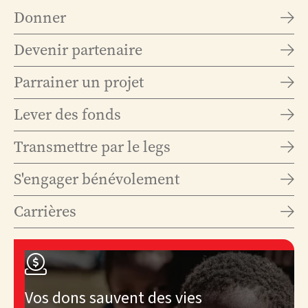
les points d’eau
Donner
potable et mettre

à l’abri ceux qui en
ont
Devenir partenaire
désespérément

besoin. Nous
avons rouvert nos
bureaux et nos
Parrainer un projet

équipes
continuent
infatigablement
Lever des fonds

leurs actions.
Transmettre par le legs

En

savoir
plus
S'engager bénévolement

Carrières


Vos dons sauvent des vies