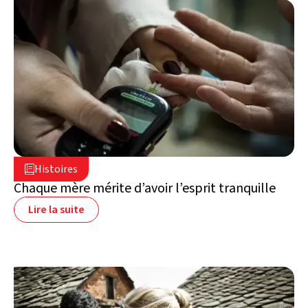
5 août 2026

Histoires

Liban
Chaque mère mérite d’avoir l’esprit tranquille
Lire la suite