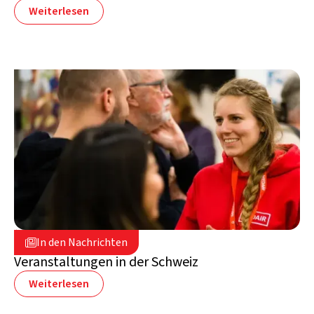
Weiterlesen
11. März 2025

In den Nachrichten

Schweiz
Veranstaltungen in der Schweiz
Weiterlesen