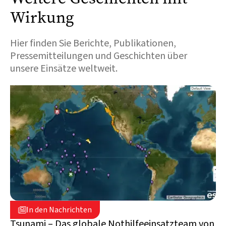
Wirkung
Hier finden Sie Berichte, Publikationen,
Pressemitteilungen und Geschichten über
unsere Einsätze weltweit.
30. Juli 2025

In den Nachrichten

Schweiz
Tsunami – Das globale Nothilfeeinsatzteam von