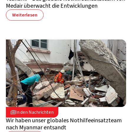
Medair überwacht die Entwicklungen
Weiterlesen
28. März 2025

In den Nachrichten

Myanmar
Wir haben unser globales Nothilfeeinsatzteam
nach Myanmar entsandt