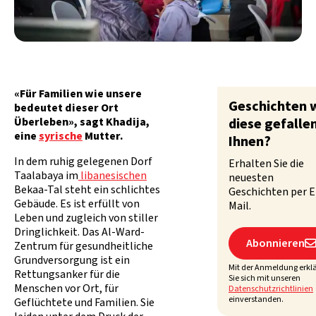
«Für Familien wie unsere
Geschichten 
bedeutet dieser Ort
Überleben», sagt Khadija,
diese gefalle
eine
syrische
Mutter.
Ihnen?
In dem ruhig gelegenen Dorf
Erhalten Sie die
Taalabaya im
libanesischen
neuesten
Bekaa-Tal steht ein schlichtes
Geschichten per E
Gebäude. Es ist erfüllt von
Mail.
Leben und zugleich von stiller
Dringlichkeit. Das Al-Ward-
Abonnieren

Zentrum für gesundheitliche
Grundversorgung ist ein
Mit der Anmeldung erkl
Rettungsanker für die
Sie sich mit unseren
Menschen vor Ort, für
Datenschutzrichtlinien
einverstanden.
Geflüchtete und Familien. Sie