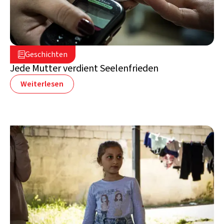
5. August 2026

Geschichten

Libanon
Jede Mutter verdient Seelenfrieden
Weiterlesen