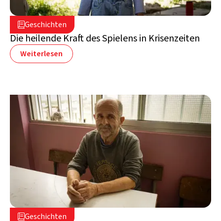
16. Juli 2026

Geschichten

Libanon
Die heilende Kraft des Spielens in Krisenzeiten
Weiterlesen
2. Juli 2026

Geschichten

Libanon