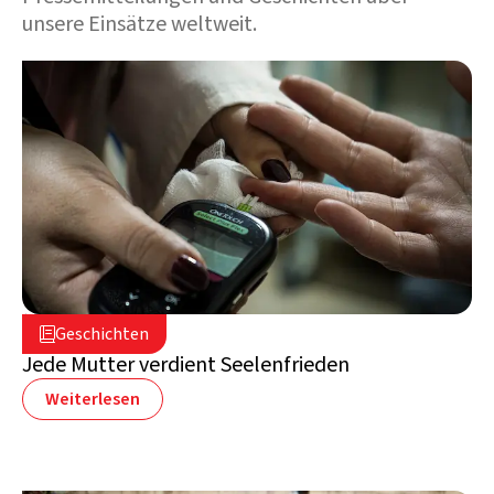
unsere Einsätze weltweit.
5. August 2026

Geschichten

Libanon
Jede Mutter verdient Seelenfrieden
Weiterlesen