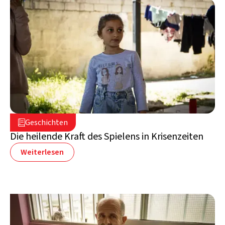
16. Juli 2026

Geschichten

Libanon
Die heilende Kraft des Spielens in Krisenzeiten
Weiterlesen