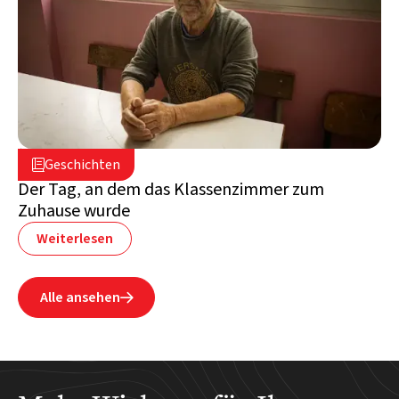
2. Juli 2026

Geschichten

Libanon
Der Tag, an dem das Klassenzimmer zum
Zuhause wurde
Weiterlesen
Alle ansehen
