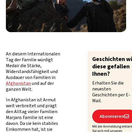
An diesem Internationalen
Geschichten w
Tag der Familie würdigt
Medair die Stärke,
diese gefallen
Widerstandsfähigkeit und
Ihnen?
Ausdauer von Familien in
Erhalten Sie die
Afghanistan
und auf der
neuesten
ganzen Welt.
Geschichten per E-
In Afghanistan ist Armut
Mail.
weit verbreitet und prägt
den Alltag vieler Familien:
Abonnieren

Marjans Familie ist eine
davon. Da sie kein stabiles
Mit der Anmeldung erklär
Einkommen hat, ist sie
Sie sich mit unseren