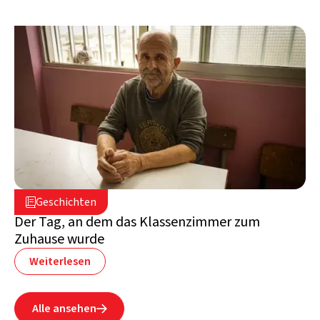
2. Juli 2026

Geschichten

Libanon
Der Tag, an dem das Klassenzimmer zum
Zuhause wurde
Weiterlesen
Alle ansehen
