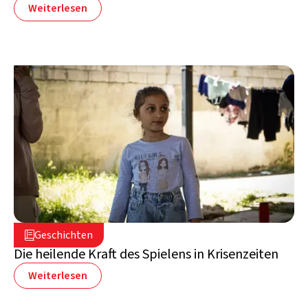
Weiterlesen
16. Juli 2026

Geschichten

Libanon
Die heilende Kraft des Spielens in Krisenzeiten
Weiterlesen