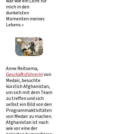
war wie ein Licht für
mich in den
dunkelsten
Momenten meines
Lebens.»
Anne Reitsema,
Geschäftsführerin
von
Medair, besuchte
kürzlich Afghanistan,
um sich mit dem Team
zu treffen und sich
selbst ein Bild von den
Programmaktivitäten
von Medair zu machen.
Afghanistan ist nach
wie vor eine der