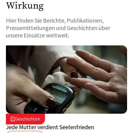
Wirkung
Hier finden Sie Berichte, Publikationen,
Pressemitteilungen und Geschichten über
unsere Einsätze weltweit.
5. August 2026

Geschichten

Libanon
Jede Mutter verdient Seelenfrieden